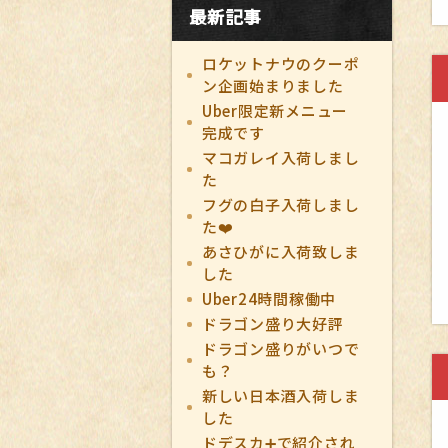
最新記事
ロケットナウのクーポ
ン企画始まりました
Uber限定新メニュー
完成です
マコガレイ入荷しまし
た
フグの白子入荷しまし
た❤️
あさひがに入荷致しま
した
Uber24時間稼働中
ドラゴン盛り大好評
ドラゴン盛りがいつで
も？
新しい日本酒入荷しま
した
ドデスカ➕で紹介され