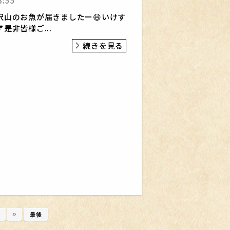
3:55
沢山のお魚が届きましたー😆いけす
是非皆様ご...
続きを見る
…
»
最後