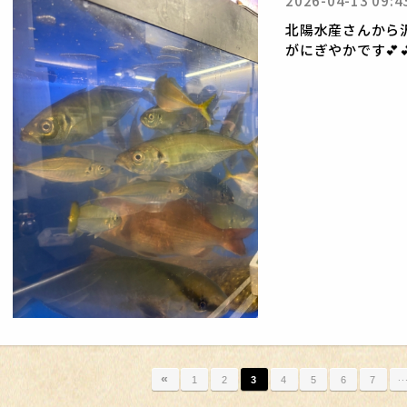
2026-04-13 09:4
北陽水産さんから
がにぎやかです💕
«
1
2
3
4
5
6
7