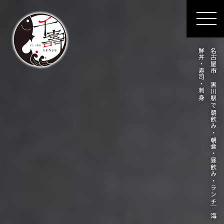
身
名
古
屋
市
、
黒
川
駅
で
朝
飲
み
・
朝
食
・
昼
飲
み
・
ラ
ン
チ
｜
海
鮮
丼
・
寿
司
・
刺