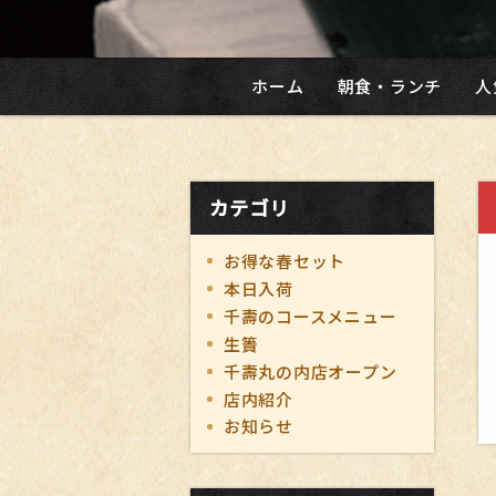
ホーム
朝食・ランチ
人
カテゴリ
お得な春セット
本日入荷
千壽のコースメニュー
生簀
千壽丸の内店オープン
店内紹介
お知らせ