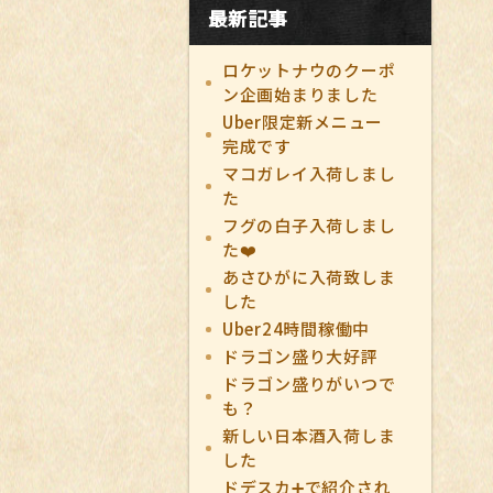
最新記事
ロケットナウのクーポ
ン企画始まりました
Uber限定新メニュー
完成です
マコガレイ入荷しまし
た
フグの白子入荷しまし
た❤️
あさひがに入荷致しま
した
Uber24時間稼働中
ドラゴン盛り大好評
ドラゴン盛りがいつで
も？
新しい日本酒入荷しま
した
ドデスカ➕で紹介され