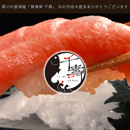
黒川の居酒屋「贅食家 千壽」 丸の内店大盛況ありがとうございます